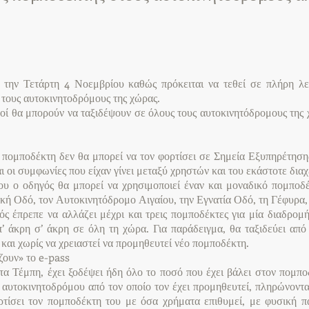
 την Τετάρτη 4 Νοεμβρίου καθώς πρόκειται να τεθεί σε πλήρη λει
ς τους αυτοκινητοδρόμους της χώρας.
γοί θα μπορούν να ταξιδέψουν σε όλους τους αυτοκινητόδρομους της
υ πομποδέκτη δεν θα μπορεί να τον φορτίσει σε Σημεία Εξυπηρέτη
 οι συμφωνίες που είχαν γίνει μεταξύ χρηστών και του εκάστοτε διαχ
ου ο οδηγός θα μπορεί να χρησιμοποιεί έναν και μοναδικό πομποδ
ική Οδό, τον Αυτοκινητόδρομο Αιγαίου, την Εγνατία Οδό, τη Γέφυρα
ς έπρεπε να αλλάζει μέχρι και τρεις πομποδέκτες για μία διαδρομ
απ’ άκρη σ’ άκρη σε όλη τη χώρα. Για παράδειγμα, θα ταξιδεύει απ
και χωρίς να χρειαστεί να προμηθευτεί νέο πομποδέκτη.
ζουν» το e-pass
τα Τέμπη, έχει ξοδέψει ήδη όλο το ποσό που έχει βάλει στον πομπο
 αυτοκινητοδρόμου από τον οποίο τον έχει προμηθευτεί, πληρώνοντα
ορτίσει τον πομποδέκτη του με όσα χρήματα επιθυμεί, με φυσική 