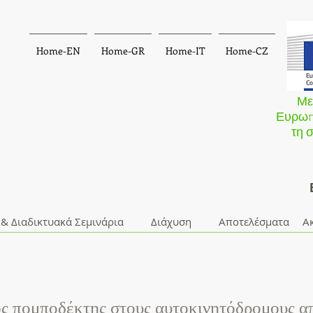
Home-EN
Home-GR
Home-IT
Home-CZ
Με
Ευρωπ
τη 
 & Διαδικτυακά Σεμινάρια
Διάχυση
Αποτελέσματα
Α
ίος πομποδέκτης στους αυτοκινητόδρομους α