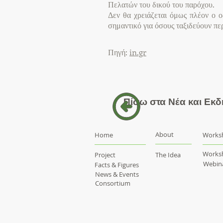
Πελατών του δικού του παρόχου.
Δεν θα χρειάζεται όμως πλέον ο ο
σημαντικό για όσους ταξιδεύουν περ
Πηγή:
in.gr
Πίσω στα Νέα και Εκ
About
Home
Works
Works
Project
The Idea
Webin
Facts & Figures
News & Events
Consortium