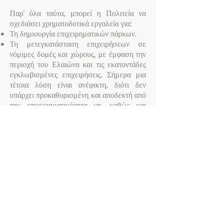
Παρ' όλα ταύτα, μπορεί η Πολιτεία να
σχεδιάσει χρηματοδοτικά εργαλεία για:
Τη δημιουργία επιχειρηματικών πάρκων.
Τη μετεγκατάσταση επιχειρήσεων σε
νόμιμες δομές και χώρους, με έμφαση την
περιοχή του Ελαιώνα και τις εκατοντάδες
εγκλωβισμένες επιχειρήσεις. Σήμερα μια
τέτοια λύση είναι ανέφικτη, διότι δεν
υπάρχει προκαθορισμένη και αποδεκτή από
την επιχειρηματικότητα γη, καθώς και
χρηματοδοτικά εργαλεία για την
υποβοήθηση της μετεγκατάστασης.
Tη συνένωση των στόλων οχημάτων σε
ενιαία σχήματα και την ανανέωση του
στόλου με «πράσινα οχήματα».
Ψηφιοποίηση εφοδιαστικής
αλυσίδας
Η ψηφιοποίηση της εφοδιαστικής αλυσίδας
στην Ελλάδα θα αποτελέσει μια