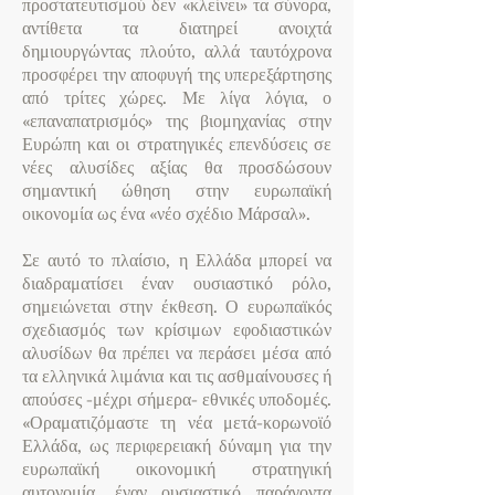
προστατευτισμού δεν «κλείνει» τα σύνορα,
αντίθετα τα διατηρεί ανοιχτά
δημιουργώντας πλούτο, αλλά ταυτόχρονα
προσφέρει την αποφυγή της υπερεξάρτησης
από τρίτες χώρες. Με λίγα λόγια, ο
«επαναπατρισμός» της βιομηχανίας στην
Ευρώπη και οι στρατηγικές επενδύσεις σε
νέες αλυσίδες αξίας θα προσδώσουν
σημαντική ώθηση στην ευρωπαϊκή
οικονομία ως ένα «νέο σχέδιο Μάρσαλ».
Σε αυτό το πλαίσιο, η Ελλάδα μπορεί να
διαδραματίσει έναν ουσιαστικό ρόλο,
σημειώνεται στην έκθεση. Ο ευρωπαϊκός
σχεδιασμός των κρίσιμων εφοδιαστικών
αλυσίδων θα πρέπει να περάσει μέσα από
τα ελληνικά λιμάνια και τις ασθμαίνουσες ή
απούσες -μέχρι σήμερα- εθνικές υποδομές.
«Οραματιζόμαστε τη νέα μετά-κορωνοϊό
Ελλάδα, ως περιφερειακή δύναμη για την
ευρωπαϊκή οικονομική στρατηγική
αυτονομία, έναν ουσιαστικό παράγοντα