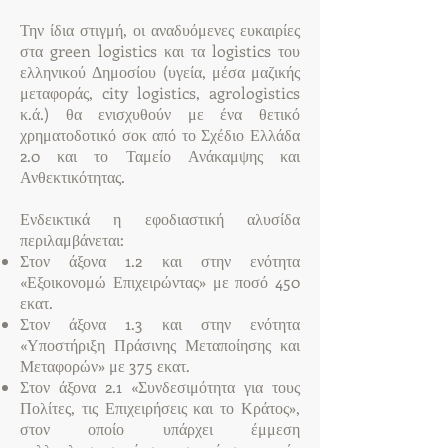
Την ίδια στιγμή, οι αναδυόμενες ευκαιρίες
στα green logistics και τα logistics του
ελληνικού Δημοσίου (υγεία, μέσα μαζικής
μεταφοράς, city logistics, agrologistics
κ.ά.) θα ενισχυθούν με ένα θετικό
χρηματοδοτικό σοκ από το Σχέδιο Ελλάδα
2.0 και το Ταμείο Ανάκαμψης και
Ανθεκτικότητας.
Ενδεικτικά η εφοδιαστική αλυσίδα
περιλαμβάνεται:
Στον άξονα 1.2 και στην ενότητα
«Εξοικονομώ Επιχειρώντας» με ποσό 450
εκατ.
Στον άξονα 1.3 και στην ενότητα
«Υποστήριξη Πράσινης Μεταποίησης και
Μεταφορών» με 375 εκατ.
Στον άξονα 2.1 «Συνδεσιμότητα για τους
Πολίτες, τις Επιχειρήσεις και το Κράτος»,
στον οποίο υπάρχει έμμεση