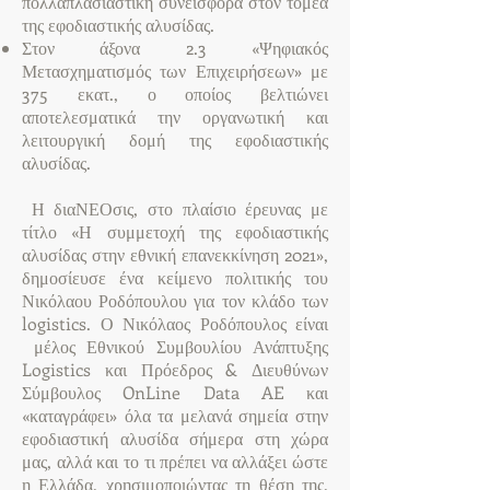
πολλαπλασιαστική συνεισφορά στον τομέα
της εφοδιαστικής αλυσίδας.
Στον άξονα 2.3 «Ψηφιακός
Μετασχηματισμός των Επιχειρήσεων» με
375 εκατ., ο οποίος βελτιώνει
αποτελεσματικά την οργανωτική και
λειτουργική δομή της εφοδιαστικής
αλυσίδας.
Η διαΝΕΟσις, στο πλαίσιο έρευνας με
τίτλο «Η συμμετοχή της εφοδιαστικής
αλυσίδας στην εθνική επανεκκίνηση 2021»,
δημοσίευσε ένα κείμενο πολιτικής του
Νικόλαου Ροδόπουλου για τον κλάδο των
logistics. Ο Νικόλαος Ροδόπουλος είναι
μέλος Εθνικού Συμβουλίου Ανάπτυξης
Logistics και Πρόεδρος & Διευθύνων
Σύμβουλος OnLine Data AE και
«καταγράφει» όλα τα μελανά σημεία στην
εφοδιαστική αλυσίδα σήμερα στη χώρα
μας, αλλά και το τι πρέπει να αλλάξει ώστε
η Ελλάδα, χρησιμοποιώντας τη θέση της,