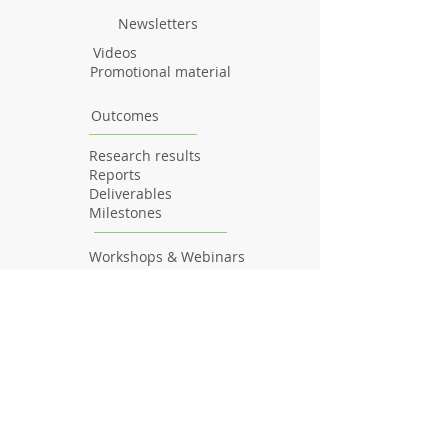
Newsletters
Videos
Promotional material
Outcomes
Research results
Reports
Deliverables
Milestones
Workshops & Webinars
Workshops
Webinars
Date of last update:
28/07/2023
Visitors