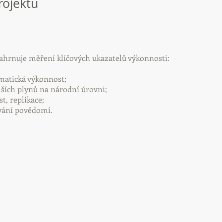
rojektu
ahrnuje měření klíčových ukazatelů výkonnosti:
matická výkonnost;
lších plynů na národní úrovni;
t, replikace;
vání povědomí.