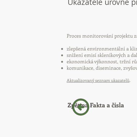
Ukazatele úrovně p
Proces monitorování projektu z
zlepšená environmentální a kli
snížení emisí skleníkových a da
ekonomická výkonnost, tržní růs
komunikace, diseminace, zvyšo
.
Aktualizovaný seznam ukazatelů
Zpět na Fakta a čísla