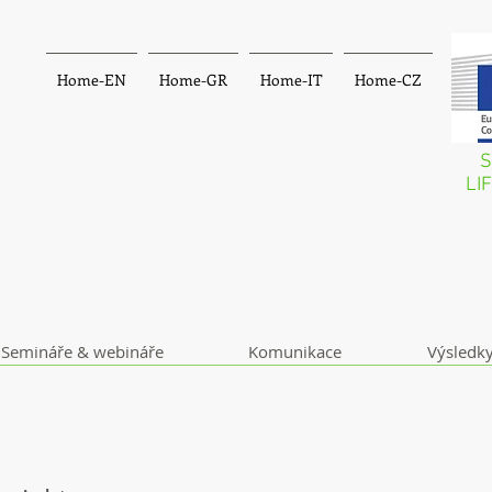
Home-EN
Home-GR
Home-IT
Home-CZ
S
LI
Semináře & webináře
Komunikace
Výsledk