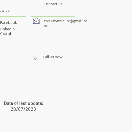
Contact us
low us
greenyourroute@gmail.co
Facebook
m
Linkedin
Youtube
Call us now
Date of last update:
28/07/2023