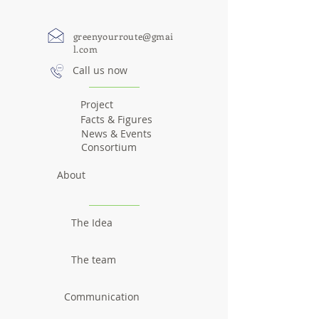
greenyourroute@gmai
l.com
Call us now
Project
Facts & Figures
News & Events
Consortium
About
The Idea
The team
Communication